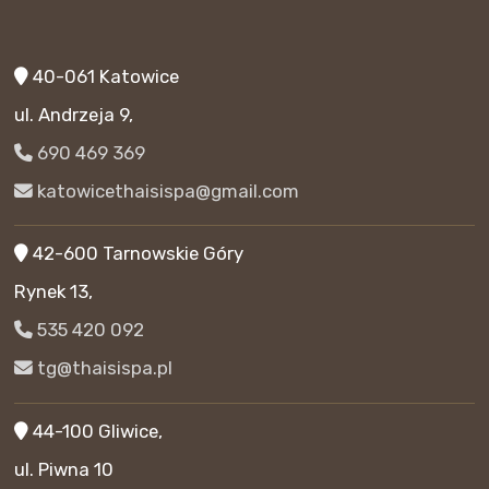
40-061 Katowice
ul. Andrzeja 9,
690 469 369
katowicethaisispa@gmail.com
42-600 Tarnowskie Góry
Rynek 13,
535 420 092
tg@thaisispa.pl
44-100 Gliwice,
ul. Piwna 10