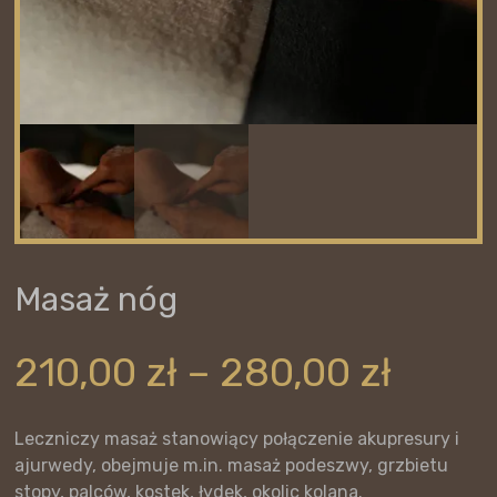
Masaż nóg
Zakre
210,00
zł
–
280,00
zł
cen:
od
210,0
Leczniczy masaż stanowiący połączenie akupresury i
do
ajurwedy, obejmuje m.in. masaż podeszwy, grzbietu
stopy, palców, kostek, łydek, okolic kolana.