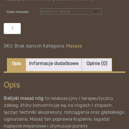
280,0
Czas masażu
ilość
Masaż
nóg
SKU:
Brak danych
Kategoria:
Masaże
Opis
Informacje dodatkowe
Opinie (0)
Opis
Balijski masaż nóg
to relaksacyjny i terapeutyczny
zabieg, który koncentruje się na nogach i stopach,
łącząc techniki akupresury, rozciągania oraz głębokiego
ugniatania. Masaż ten poprawia krążenie, łagodzi
napięcie mięśniowe i stymuluje punkty