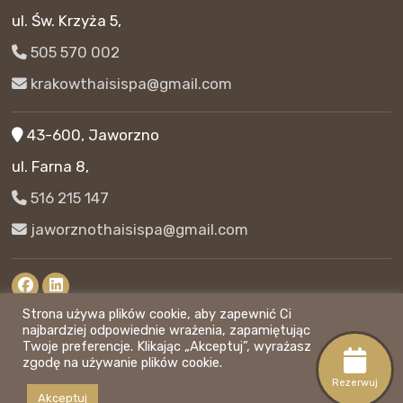
ul. Św. Krzyża 5,
505 570 002
krakowthaisispa@gmail.com
43-600, Jaworzno
ul. Farna 8,
516 215 147
jaworznothaisispa@gmail.com
Strona używa plików cookie, aby zapewnić Ci
Polityka prywatności
najbardziej odpowiednie wrażenia, zapamiętując
Twoje preferencje. Klikając „Akceptuj”, wyrażasz
Regulamin
zgodę na używanie plików cookie.
Rezerwuj
Akceptuj